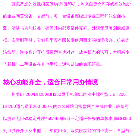
蓝狐严选的这批柯美BH系列复印机，均来自货仓库存或高效维护
的企业闲置设备。交易前，每一台设备都经过专业工程师的全面检
测、清洁与功能校准，确保其内部零部件完好、外观无显著划痕或磨
损。实际到手时，它们几乎没有因长期使用而来的物理痕迹，机身光
洁如新。许多客户开机后强烈表达对这一成色状态的认可，大幅减少
了新机与二手设备在其他手段上通常认知的表现距离。
核心功能齐全，适合日常用办情境
柯美BH200/BH250/BH350属于A3输出的准中端机型：BH200、
BH250适合员工200-300人的办公环境日常型硬产主成作业，峰值可
以提速无阻碍稳定处理450/450册/日一定适应任务的单版本;而BH350
则可胜任介于及中型工厂年使用值。该类段功能的到位统一：各型号