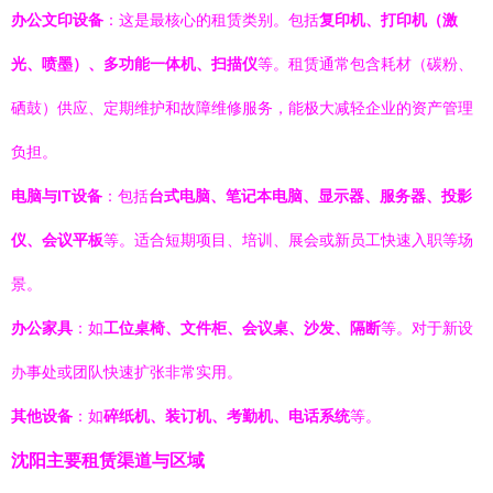
办公文印设备
：这是最核心的租赁类别。包括
复印机、打印机（激
光、喷墨）、多功能一体机、扫描仪
等。租赁通常包含耗材（碳粉、
硒鼓）供应、定期维护和故障维修服务，能极大减轻企业的资产管理
负担。
电脑与IT设备
：包括
台式电脑、笔记本电脑、显示器、服务器、投影
仪、会议平板
等。适合短期项目、培训、展会或新员工快速入职等场
景。
办公家具
：如
工位桌椅、文件柜、会议桌、沙发、隔断
等。对于新设
办事处或团队快速扩张非常实用。
其他设备
：如
碎纸机、装订机、考勤机、电话系统
等。
沈阳主要租赁渠道与区域