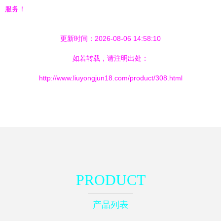
服务！
更新时间：2026-08-06 14:58:10
如若转载，请注明出处：
http://www.liuyongjun18.com/product/308.html
PRODUCT
产品列表