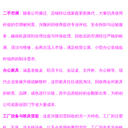
二手空调
：随着公司搬迁、店铺转让或家庭更新换代，大量仍具使用
价值的空调被闲置。兴隆的回收商提供专业评估、安全拆卸与运输服
务，确保机器得到合理估值与环保处理。回收后的空调经过严格的检
测、清洁与维修，会再次流入市场，满足租赁公寓、小型办公室或临
时场所的制冷需求。
办公家具
：涵盖老板桌、职员卡位、会议桌、文件柜、办公椅等。现
代企业装修升级或解散时，这些家具往往成批淘汰。回收商会对家具
的材质、品牌、成色进行分级，其中品质较好的会翻新出售，为初创
公司或新设部门节省大量成本。
工厂设备与铁床货架
：这是兴隆旧货回收的另一大特色。工厂的注塑
机、车床、流水线设备，以及仓库用的重型货架、工厂宿舍常见的铁