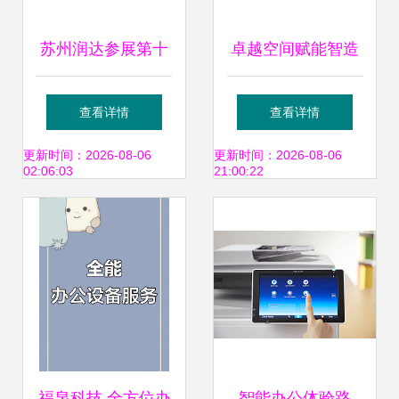
苏州润达参展第十
卓越空间赋能智造
八届中国国际铸造
未来 威尔斯清远基
查看详情
查看详情
博览会 深耕工业与
地新办公大楼落成
更新时间：2026-08-06
更新时间：2026-08-06
02:06:03
21:00:22
办公设备交叉领域
典礼盛大举行
福泉科技 全方位办
智能办公体验路