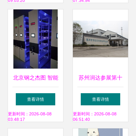
09:03:20
07:34:54
择 — 海帆办公设
需求
备用品公司与
IT168经销商推荐
北京钢之杰图 智能
苏州润达参展第十
密集架厂家选择全
八届中国国际铸造
查看详情
查看详情
攻略——以六安智
博览会 深耕工业与
更新时间：2026-08-08
更新时间：2026-08-08
03:48:17
06:51:40
能密集架与办公设
办公设备交叉领域